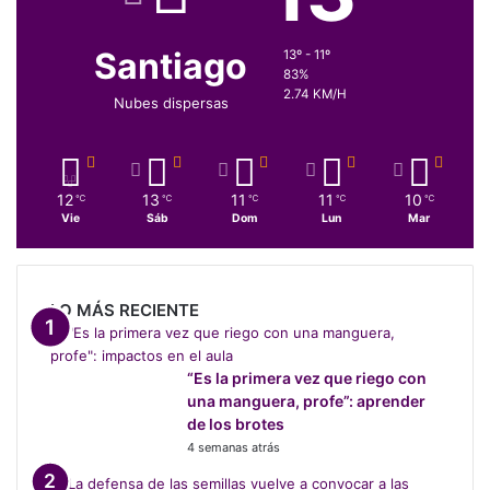
Santiago
13º - 11º
83%
2.74 KM/H
Nubes dispersas
12
13
11
11
10
℃
℃
℃
℃
℃
Vie
Sáb
Dom
Lun
Mar
LO MÁS RECIENTE
“Es la primera vez que riego con
una manguera, profe”: aprender
de los brotes
4 semanas atrás