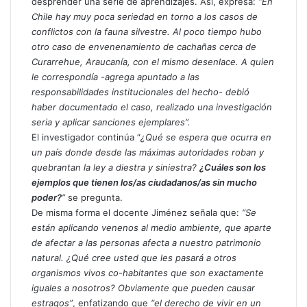
desprender una serie de aprendizajes. Así, expresa:
“En
Chile hay muy poca seriedad en torno a los casos de
conflictos con la fauna silvestre. Al poco tiempo hubo
otro caso de envenenamiento de cachañas cerca de
Curarrehue, Araucanía, con el mismo desenlace. A quien
le correspondía -agrega apuntado a las
responsabilidades institucionales del hecho- debió
haber documentado el caso, realizado una investigación
seria y aplicar sanciones ejemplares”.
El investigador continúa “
¿Qué se espera que ocurra en
un país donde desde las máximas autoridades roban y
quebrantan la ley a diestra y siniestra?
¿Cuáles son los
ejemplos que tienen los/as ciudadanos/as sin mucho
poder?
”
se pregunta.
De misma forma el docente Jiménez señala que:
“Se
están aplicando venenos al medio ambiente, que aparte
de afectar a las personas afecta a nuestro patrimonio
natural. ¿Qué cree usted que les pasará a otros
organismos vivos co-habitantes que son exactamente
iguales a nosotros? Obviamente que pueden causar
estragos”
, enfatizando que
“el derecho de vivir en un