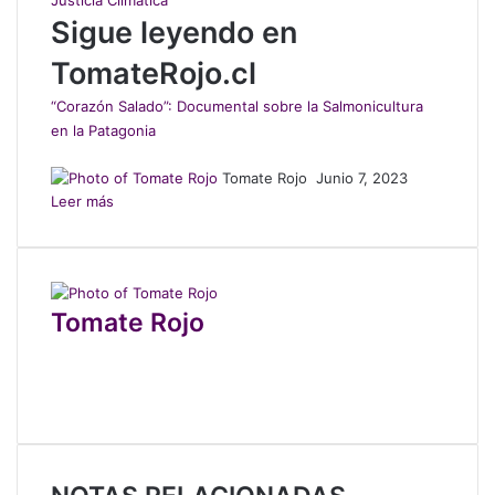
Justicia Climática
Sigue leyendo en
TomateRojo.cl
“Corazón Salado”: Documental sobre la Salmonicultura
en la Patagonia
Tomate Rojo
F
Junio 7, 2023
Leer más
o
l
l
o
w
Tomate Rojo
o
n
F
X
a
X
c
I
e
n
b
s
o
t
o
a