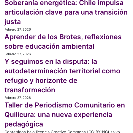
Soberanía energética: Chile impulsa
energética:
contra
Chile
articulación clave para una transición
defensores
impulsa
ambientales
justa
articulación
en
clave
Febrero 27, 2026
Aprender
Chile
para
Aprender de los Brotes, reflexiones
de
desde
una
los
que
sobre educación ambiental
transición
Brotes,
existen
justa
Febrero 27, 2026
Y
reflexiones
registros
Y seguimos en la disputa: la
seguimos
sobre
en
educación
autodeterminación territorial como
la
ambiental
refugio y horizonte de
disputa:
la
transformación
autodeterminación
Febrero 27, 2026
territorial
Taller
Taller de Periodismo Comunitario en
como
de
refugio
Periodismo
Quilicura: una nueva experiencia
y
Comunitario
pedagógica
horizonte
en
de
Quilicura:
Contenidos bajo licencia Creative Commons (CC-BY-NC) salvo