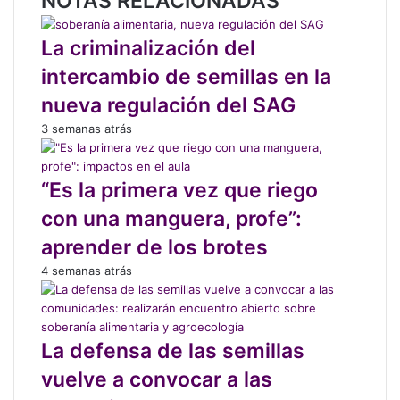
NOTAS RELACIONADAS
k
g
r
La criminalización del
a
m
intercambio de semillas en la
nueva regulación del SAG
3 semanas atrás
“Es la primera vez que riego
con una manguera, profe”:
aprender de los brotes
4 semanas atrás
La defensa de las semillas
vuelve a convocar a las