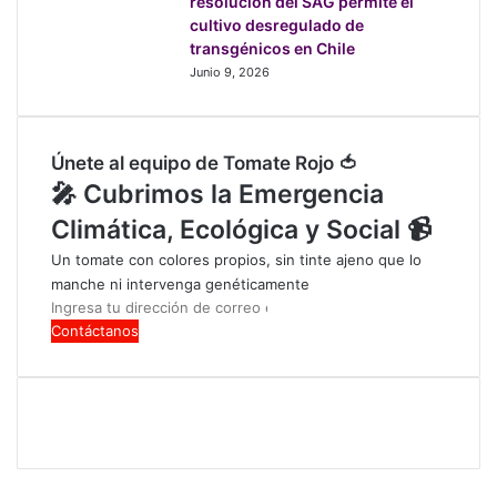
resolución del SAG permite el
cultivo desregulado de
transgénicos en Chile
Junio 9, 2026
Únete al equipo de Tomate Rojo 🍅
🎤 Cubrimos la Emergencia
Climática, Ecológica y Social 📹
Un tomate con colores propios, sin tinte ajeno que lo
manche ni intervenga genéticamente
Ingresa
tu
dirección
de
correo
electrónico
Facebook
X
LinkedIn
Instagram