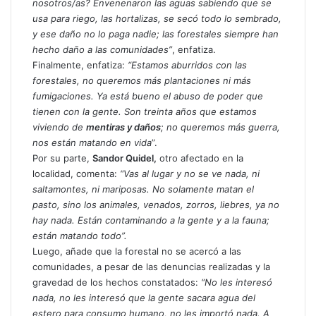
nosotros/as? Envenenaron las aguas sabiendo que se
usa para riego, las hortalizas, se secó todo lo sembrado,
y ese daño no lo paga nadie; las forestales siempre han
hecho daño a las comunidades”
, enfatiza.
Finalmente, enfatiza:
“Estamos aburridos con las
forestales, no queremos más plantaciones ni más
fumigaciones. Ya está bueno el abuso de poder que
tienen con la gente. Son treinta años que estamos
viviendo de
mentiras y daños
; no queremos más guerra,
nos están matando en vida
”.
Por su parte,
Sandor Quidel,
otro afectado en la
localidad, comenta:
“Vas al lugar y no se ve nada, ni
saltamontes, ni mariposas. No solamente matan el
pasto, sino los animales, venados, zorros, liebres, ya no
hay nada. Están contaminando a la gente y a la fauna;
están matando todo”.
Luego, añade que la forestal no se acercó a las
comunidades, a pesar de las denuncias realizadas y la
gravedad de los hechos constatados:
“No les interesó
nada, no les interesó que la gente sacara agua del
estero para consumo humano, no les importó nada. A