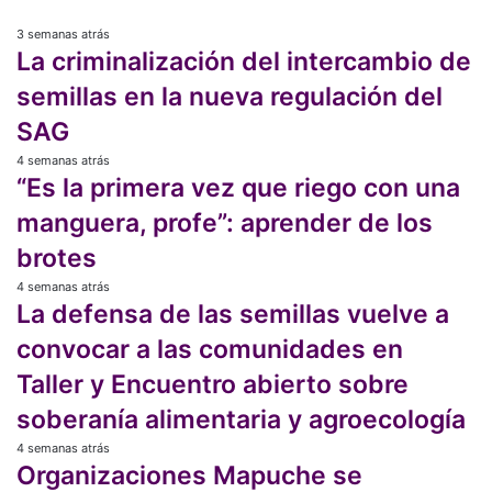
3 semanas atrás
La
La criminalización del intercambio de
criminalización
del
semillas en la nueva regulación del
intercambio
SAG
de
semillas
4 semanas atrás
“Es
en
“Es la primera vez que riego con una
la
la
primera
manguera, profe”: aprender de los
nueva
vez
regulación
brotes
que
del
riego
4 semanas atrás
La
SAG
con
La defensa de las semillas vuelve a
defensa
una
de
convocar a las comunidades en
manguera,
las
profe”:
Taller y Encuentro abierto sobre
semillas
aprender
vuelve
soberanía alimentaria y agroecología
de
a
los
4 semanas atrás
convocar
Organizaciones
brotes
Organizaciones Mapuche se
a
Mapuche