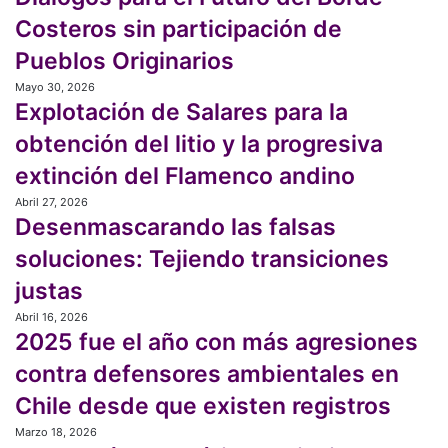
impulsa
el
Chile
Costeros sin participación de
la
Futuro
economía
Pueblos Originarios
del
circular
Borde
Mayo 30, 2026
Explotación
en
Costeros
Explotación de Salares para la
de
Peñalolén
sin
Salares
obtención del litio y la progresiva
participación
para
de
extinción del Flamenco andino
la
Pueblos
obtención
Abril 27, 2026
Desenmascarando
Originarios
del
Desenmascarando las falsas
las
litio
falsas
soluciones: Tejiendo transiciones
y
soluciones:
la
justas
Tejiendo
progresiva
transiciones
Abril 16, 2026
2025
extinción
justas
2025 fue el año con más agresiones
fue
del
el
Flamenco
contra defensores ambientales en
año
andino
Chile desde que existen registros
con
más
Marzo 18, 2026
Soberanía
agresiones