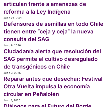
las
se
articulan frente a amenazas de
comunidades
articulan
reforma a la Ley Indígena
en
frente
Taller
a
Junio 24, 2026
Defensores
y
amenazas
Defensores de semillas en todo Chile
de
Encuentro
de
semillas
tienen entre “ceja y ceja” la nueva
abierto
reforma
en
sobre
a
consulta del SAG
todo
soberanía
la
Chile
Junio 9, 2026
Ciudadanía
alimentaria
Ley
tienen
Ciudadanía alerta que resolución del
alerta
y
Indígena
entre
que
agroecología
SAG permite el cultivo desregulado
“ceja
resolución
y
de transgénicos en Chile
del
ceja”
SAG
Junio 3, 2026
Reparar
la
permite
Reparar antes que desechar: Festival
antes
nueva
el
que
consulta
Otra Vuelta impulsa la economía
cultivo
desechar:
del
desregulado
circular en Peñalolén
Festival
SAG
de
Otra
Junio 1, 2026
Diálogos
transgénicos
Vuelta
Diálogos para el Futuro del Borde
para
en