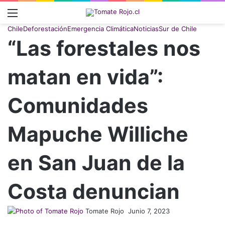
Menú
Chile
Deforestación
Emergencia Climática
Noticias
Sur de Chile
“Las forestales nos
matan en vida”:
Comunidades
Mapuche Williche
en San Juan de la
Costa denuncian
Tomate Rojo
Follow
Junio 7, 2023
on