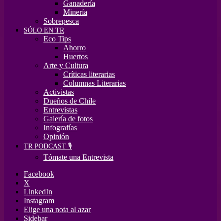
Ganadería
Minería
Sobrepesca
SÓLO EN TR
Eco Tips
Ahorro
Huertos
Arte y Cultura
Críticas literarias
Columnas Literarias
Activistas
Dueños de Chile
Entrevistas
Galería de fotos
Infografías
Opinión
TR PODCAST 🎙️
Tómate una Entrevista
Facebook
X
LinkedIn
Instagram
Elige una nota al azar
Sidebar