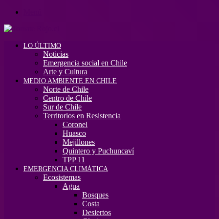
Menú
LO ÚLTIMO
Noticias
Emergencia social en Chile
Arte y Cultura
MEDIO AMBIENTE EN CHILE
Norte de Chile
Centro de Chile
Sur de Chile
Territorios en Resistencia
Coronel
Huasco
Mejillones
Quintero y Puchuncaví
TPP 11
EMERGENCIA CLIMÁTICA
Ecosistemas
Agua
Bosques
Costa
Desiertos