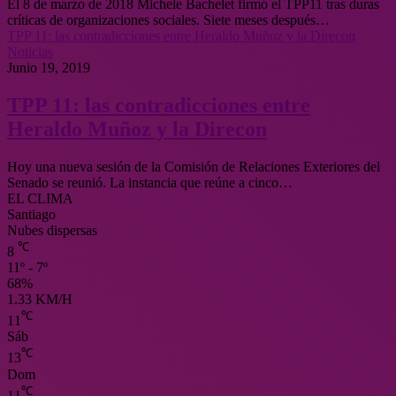
El 8 de marzo de 2018 Michele Bachelet firmó el TPP11 tras duras
críticas de organizaciones sociales. Siete meses después…
TPP 11: las contradicciones entre Heraldo Muñoz y la Direcon
Noticias
Junio 19, 2019
TPP 11: las contradicciones entre
Heraldo Muñoz y la Direcon
Hoy una nueva sesión de la Comisión de Relaciones Exteriores del
Senado se reunió. La instancia que reúne a cinco…
EL CLIMA
Santiago
Nubes dispersas
℃
8
11º - 7º
68%
1.33 KM/H
℃
11
Sáb
℃
13
Dom
℃
11