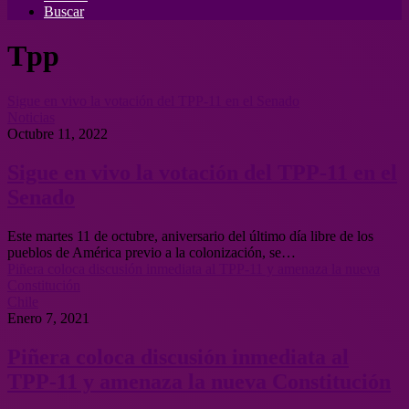
Buscar
Tpp
Sigue en vivo la votación del TPP-11 en el Senado
Noticias
Octubre 11, 2022
Sigue en vivo la votación del TPP-11 en el
Senado
Este martes 11 de octubre, aniversario del último día libre de los
pueblos de América previo a la colonización, se…
Piñera coloca discusión inmediata al TPP-11 y amenaza la nueva
Constitución
Chile
Enero 7, 2021
Piñera coloca discusión inmediata al
TPP-11 y amenaza la nueva Constitución