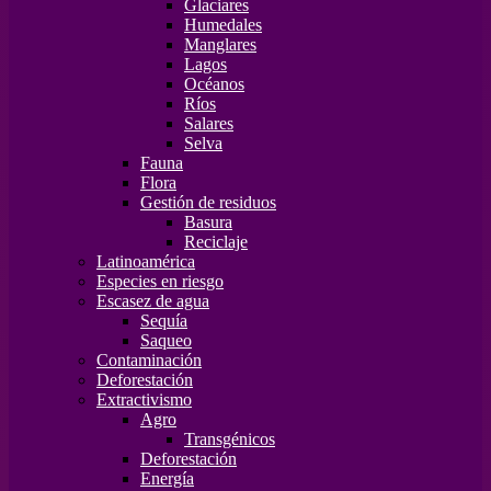
Glaciares
Humedales
Manglares
Lagos
Océanos
Ríos
Salares
Selva
Fauna
Flora
Gestión de residuos
Basura
Reciclaje
Latinoamérica
Especies en riesgo
Escasez de agua
Sequía
Saqueo
Contaminación
Deforestación
Extractivismo
Agro
Transgénicos
Deforestación
Energía