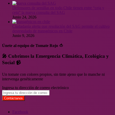
Defensores de semillas en todo Chile tienen entre “ceja y
ceja” la nueva consulta del SAG
Junio 24, 2026
Ciudadanía alerta que resolución del SAG permite el cultivo
desregulado de transgénicos en Chile
Junio 9, 2026
Únete al equipo de Tomate Rojo 🍅
🎤 Cubrimos la Emergencia Climática, Ecológica y
Social 📹
Un tomate con colores propios, sin tinte ajeno que lo manche ni
intervenga genéticamente
Ingresa tu dirección de correo electrónico
Facebook