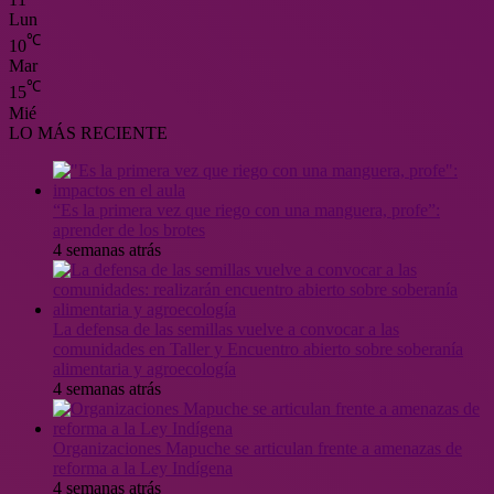
Lun
℃
10
Mar
℃
15
Mié
LO MÁS RECIENTE
“Es la primera vez que riego con una manguera, profe”:
aprender de los brotes
4 semanas atrás
La defensa de las semillas vuelve a convocar a las
comunidades en Taller y Encuentro abierto sobre soberanía
alimentaria y agroecología
4 semanas atrás
Organizaciones Mapuche se articulan frente a amenazas de
reforma a la Ley Indígena
4 semanas atrás