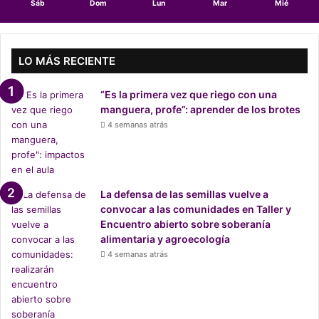
Sáb
Dom
Lun
Mar
Mié
r
a
e
e
LO MÁS RECIENTE
l
n
“Es la primera vez que riego con una
u
manguera, profe”: aprender de los brotes
e
4 semanas atrás
v
o
N
D
C
La defensa de las semillas vuelve a
d
convocar a las comunidades en Taller y
e
Encuentro abierto sobre soberanía
C
alimentaria y agroecología
h
4 semanas atrás
i
l
e
p