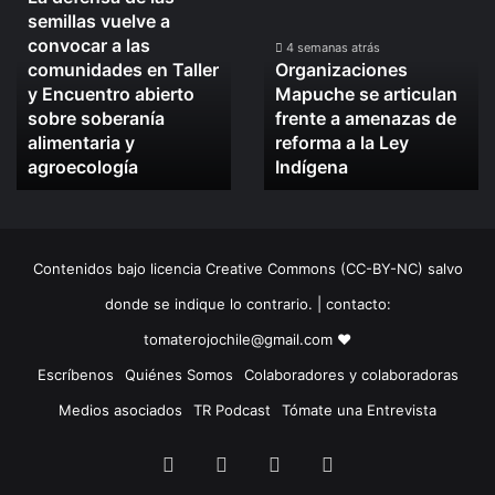
La
Organizaciones
semillas vuelve a
defensa
Mapuche
convocar a las
de
se
4 semanas atrás
comunidades en Taller
Organizaciones
las
articulan
y Encuentro abierto
Mapuche se articulan
semillas
frente
sobre soberanía
frente a amenazas de
vuelve
a
alimentaria y
reforma a la Ley
a
amenazas
convocar
agroecología
de
Indígena
a
reforma
las
a
comunidades
la
en
Ley
Contenidos bajo licencia Creative Commons (CC-BY-NC) salvo
Taller
Indígena
y
donde se indique lo contrario. | contacto:
Encuentro
tomaterojochile@gmail.com ♥
abierto
sobre
Escríbenos
Quiénes Somos
Colaboradores y colaboradoras
soberanía
Medios asociados
TR Podcast
Tómate una Entrevista
alimentaria
y
Facebook
X
LinkedIn
Instagram
agroecología