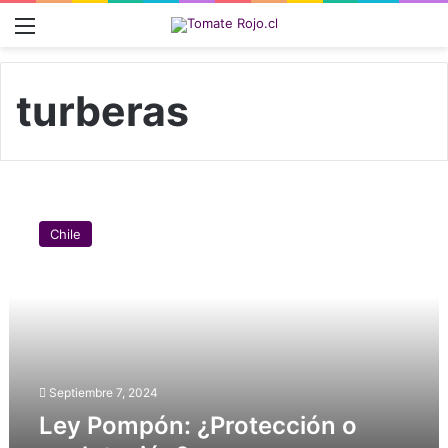
Menú
turberas
L
e
Chile
y
P
o
m
p
ó
n
:
Septiembre 7, 2024
¿
Ley Pompón: ¿Protección o
P