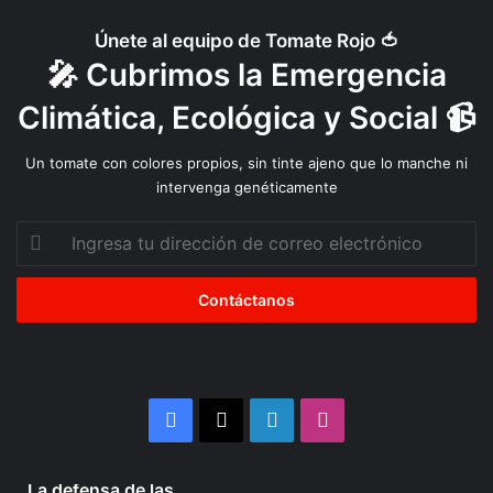
m
á
Únete al equipo de Tomate Rojo 🍅
t
🎤 Cubrimos la Emergencia
i
c
Climática, Ecológica y Social 📹
o
?
Un tomate con colores propios, sin tinte ajeno que lo manche ni
intervenga genéticamente
Ingresa
tu
dirección
de
correo
electrónico
Facebook
X
LinkedIn
Instagram
4 semanas atrás
La defensa de las