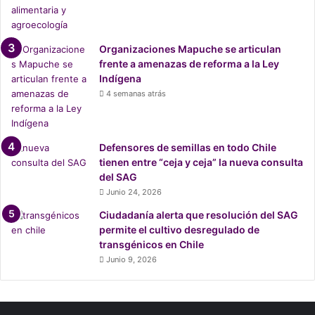
a
r
a
Organizaciones Mapuche se articulan
m
frente a amenazas de reforma a la Ley
i
Indígena
t
4 semanas atrás
i
g
a
r
Defensores de semillas en todo Chile
e
tienen entre “ceja y ceja” la nueva consulta
l
del SAG
c
Junio 24, 2026
a
m
Ciudadanía alerta que resolución del SAG
b
permite el cultivo desregulado de
i
transgénicos en Chile
o
Junio 9, 2026
c
l
i