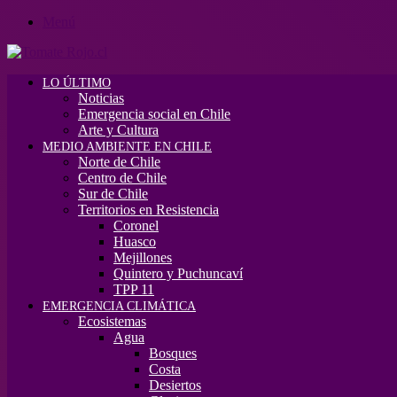
Menú
LO ÚLTIMO
Noticias
Emergencia social en Chile
Arte y Cultura
MEDIO AMBIENTE EN CHILE
Norte de Chile
Centro de Chile
Sur de Chile
Territorios en Resistencia
Coronel
Huasco
Mejillones
Quintero y Puchuncaví
TPP 11
EMERGENCIA CLIMÁTICA
Ecosistemas
Agua
Bosques
Costa
Desiertos