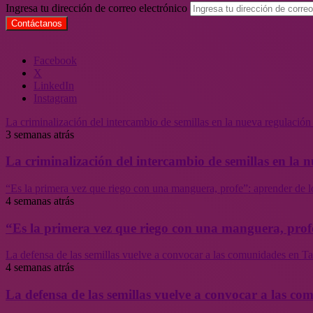
Ingresa tu dirección de correo electrónico
Facebook
X
LinkedIn
Instagram
La criminalización del intercambio de semillas en la nueva regulació
3 semanas atrás
La criminalización del intercambio de semillas en la
“Es la primera vez que riego con una manguera, profe”: aprender de l
4 semanas atrás
“Es la primera vez que riego con una manguera, profe
La defensa de las semillas vuelve a convocar a las comunidades en Tal
4 semanas atrás
La defensa de las semillas vuelve a convocar a las co