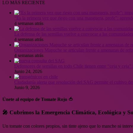
LO MÁS RECIENTE
“Es la primera vez que riego con una manguera, profe”: aprende
4 semanas atrás
La defensa de las semillas vuelve a convocar a las comunidades
4 semanas atrás
Organizaciones Mapuche se articulan frente a amenazas de ref
4 semanas atrás
Defensores de semillas en todo Chile tienen entre “ceja y ceja
Junio 24, 2026
Ciudadanía alerta que resolución del SAG permite el cultivo de
Junio 9, 2026
Únete al equipo de Tomate Rojo 🍅
🎤 Cubrimos la Emergencia Climática, Ecológica y So
Un tomate con colores propios, sin tinte ajeno que lo manche ni inte