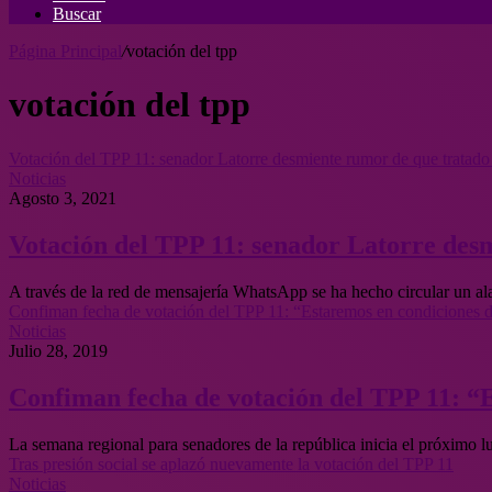
Buscar
Página Principal
/
votación del tpp
votación del tpp
Votación del TPP 11: senador Latorre desmiente rumor de que tratado 
Noticias
Agosto 3, 2021
Votación del TPP 11: senador Latorre desm
A través de la red de mensajería WhatsApp se ha hecho circular un a
Confiman fecha de votación del TPP 11: “Estaremos en condiciones de
Noticias
Julio 28, 2019
Confiman fecha de votación del TPP 11: “E
La semana regional para senadores de la república inicia el próximo l
Tras presión social se aplazó nuevamente la votación del TPP 11
Noticias