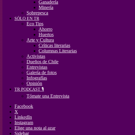
Ganadería
Minería
Sobrepesca
SÓLO EN TR
Eco Tips
Ahorro
Huertos
Arte y Cultura
Críticas literarias
Columnas Literarias
Activistas
Dueños de Chile
Entrevistas
Galería de fotos
Infografías
Opinión
TR PODCAST 🎙️
Tómate una Entrevista
Facebook
X
LinkedIn
Instagram
Elige una nota al azar
Sidebar