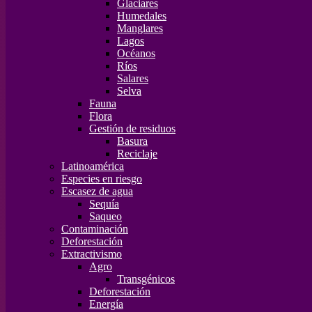
Glaciares
Humedales
Manglares
Lagos
Océanos
Ríos
Salares
Selva
Fauna
Flora
Gestión de residuos
Basura
Reciclaje
Latinoamérica
Especies en riesgo
Escasez de agua
Sequía
Saqueo
Contaminación
Deforestación
Extractivismo
Agro
Transgénicos
Deforestación
Energía