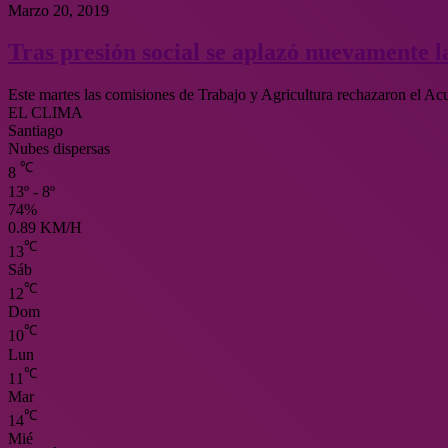
Marzo 20, 2019
Tras presión social se aplazó nuevamente l
Este martes las comisiones de Trabajo y Agricultura rechazaron el A
EL CLIMA
Santiago
Nubes dispersas
℃
8
13º - 8º
74%
0.89 KM/H
℃
13
Sáb
℃
12
Dom
℃
10
Lun
℃
11
Mar
℃
14
Mié