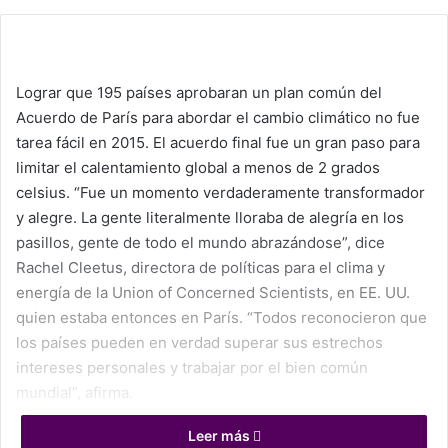
Lograr que 195 países aprobaran un plan común del
Acuerdo de París para abordar el cambio climático no fue
tarea fácil en 2015. El acuerdo final fue un gran paso para
limitar el calentamiento global a menos de 2 grados
celsius. “Fue un momento verdaderamente transformador
y alegre. La gente literalmente lloraba de alegría en los
pasillos, gente de todo el mundo abrazándose”, dice
Rachel Cleetus, directora de políticas para el clima y
energía de la Union of Concerned Scientists, en EE. UU.
quien estaba entonces en París. “Todos reconocieron que
los países pueden en verdad superar sus estrechos
intereses personales y trabajar por el bien común
mundial”, afirma.
Leer más
Y llegó la pandemia y torció los