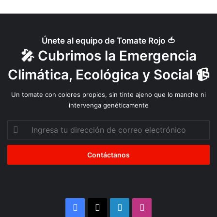
carbono neutralidad antes del año 2050.
Únete al equipo de Tomate Rojo 🍅
🎤 Cubrimos la Emergencia
Climática, Ecológica y Social 📹
Un tomate con colores propios, sin tinte ajeno que lo manche ni
intervenga genéticamente
Ingresa
tu
Lo logramos, parecía ser el mensaje del entonces el ministro de
dirección
Asuntos Exteriores, Laurent Fabius (iqzda, junto a Francois
de
Holland), en la COP21, en París.
correo
electrónico
Una gran injusticia
Pero tanto Cleetus como Damon Jones, del instituto
Facebook
X
LinkedIn
Instagram