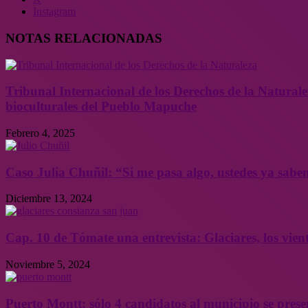
Instagram
NOTAS RELACIONADAS
Tribunal Internacional de los Derechos de la Naturalez
bioculturales del Pueblo Mapuche
Febrero 4, 2025
Caso Julia Chuñil: “Si me pasa algo, ustedes ya sabe
Diciembre 13, 2024
Cap. 10 de Tómate una entrevista: Glaciares, los vien
Noviembre 5, 2024
Puerto Montt: sólo 4 candidatos al municipio se pres