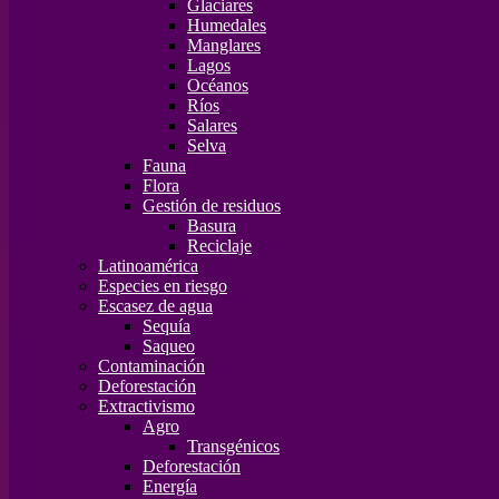
Glaciares
Humedales
Manglares
Lagos
Océanos
Ríos
Salares
Selva
Fauna
Flora
Gestión de residuos
Basura
Reciclaje
Latinoamérica
Especies en riesgo
Escasez de agua
Sequía
Saqueo
Contaminación
Deforestación
Extractivismo
Agro
Transgénicos
Deforestación
Energía