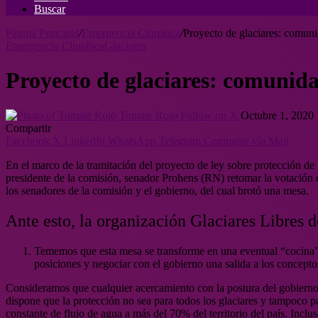
Buscar
Página Principal
/
Emergencia Climática
/
Proyecto de glaciares: comuni
Emergencia Climática
Glaciares
Proyecto de glaciares: comunida
Tomate Rojo
Follow on X
Octubre 1, 2020
Compartir
Facebook
X
LinkedIn
WhatsApp
Telegram
Compartir vía Mail
En el marco de la tramitación del proyecto de ley sobre protección de
presidente de la comisión, senador Prohens (RN) retomar la votación
los senadores de la comisión y el gobierno, del cual brotó una mesa.
Ante esto, la organización Glaciares Libres d
Tememos que esta mesa se transforme en una eventual “cocina”.
posiciones y negociar con el gobierno una salida a los conceptos
Consideramos que cualquier acercamiento con la postura del gobierno im
dispone que la protección no sea para todos los glaciares y tampoco pa
constante de flujo de agua a más del 70% del territorio del país. Incl