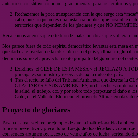
anterior se constituye como una gran amenaza para los territorios y p
Rechazamos la poca transparencia con la que surge esta “mesa”
cabo, puesto que no es una instancia pública que posibilite el d
territorios que dependen de los glaciares y que NO PERMITIR
Recalcamos además que este tipo de malas prácticas que vulneran nuest
Nos parece fuera de todo espíritu democrático levantar esta mesa en me
que dada la gravedad de la crisis hídrica del país y climática global, 
denuncias sobre el aprovechamiento por parte del gobierno del contex
Exigimos, el CESE DE ESTA MESA y el RECHAZO A TODA
principales suministro y reservas de agua dulce del país.
Tras el reciente fallo del Tribunal Ambiental que decre
GLACIARES Y SUS AMBIENTES, no hacerlo es continuar con la v
la salud, al trabajo, etc. y por sobre todo perpetuar e
Gold, en el Valle del Elqui con el proyecto Alturas emplazado e
Proyecto de glaciares
Pascua Lama es el mejor ejemplo de que la institucionalidad ambienta
función preventiva y precautoria. Luego de dos décadas y cuando se hi
con sendos argumentos. Luego de veinte años de lucha, sorteando difer