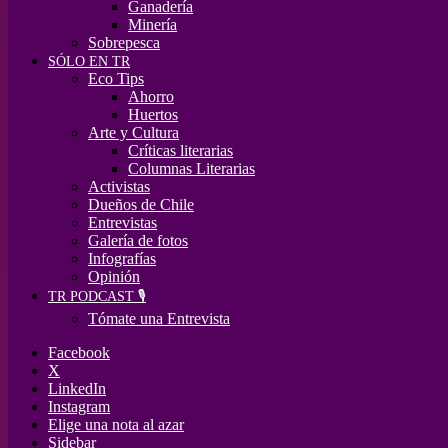
Ganadería
Minería
Sobrepesca
SÓLO EN TR
Eco Tips
Ahorro
Huertos
Arte y Cultura
Críticas literarias
Columnas Literarias
Activistas
Dueños de Chile
Entrevistas
Galería de fotos
Infografías
Opinión
TR PODCAST 🎙️
Tómate una Entrevista
Facebook
X
LinkedIn
Instagram
Elige una nota al azar
Sidebar