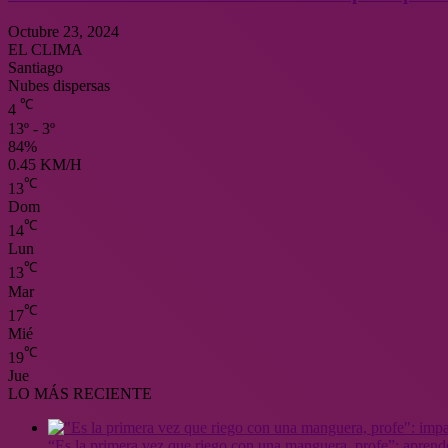
Octubre 23, 2024
EL CLIMA
Santiago
Nubes dispersas
℃
4
13º - 3º
84%
0.45 KM/H
℃
13
Dom
℃
14
Lun
℃
13
Mar
℃
17
Mié
℃
19
Jue
LO MÁS RECIENTE
“Es la primera vez que riego con una manguera, profe”: aprende