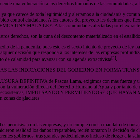
or ende una vulneración a los derechos humanos de las comunidades, a l
 ya que carece de toda legitimidad y alertamos a la ciudadanía y comu
ebido control ciudadano. A los autores del proyecto les decimos que flexi
EMOS UNA MALA LEY. A las comunidades afectadas por el extractivism
ros derechos, son la cuna del descontento materializado en el estallido
dio de la pandemia, pues este es el sexto intento de proyecto de ley pa
cualquier decisión que responda a los intereses de las empresas profundi
[2]
to de calamidad para avanzar con su agenda extractivista
.
S LAS INDICACIONES DEL GOBIERNO EN FORMA TRANSVERSAL, pue
ta la CLAUSURA DEFINITIVA de Pascua Lama, exigimos con más fue
ulneración directa del Derecho Humano al Agua y por tanto de una s
l daño a los ecosistemas, IMPULSANDO Y PERMITIENDOSE QUE HAYAN 
n zonas de glaciares.
l es permisiva con las empresas, y no cumple con su mandato de consag
cieron realidad los daños irreparables, recién tomaron la decisión de 
entes gobiernos, tras grandes padecimientos incluso de riesgo a la salu