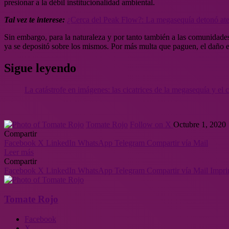
presionar a la débil institucionalidad ambiental.
Tal vez te interese:
¿Cerca del Peak Flow?: La megasequía detonó ater
Sin embargo, para la naturaleza y por tanto también a las comunidades l
ya se depositó sobre los mismos. Por más multa que paguen, el daño es
Sigue leyendo
La catástrofe en imágenes: las cicatrices de la megasequía y el
Tomate Rojo
Follow on X
Octubre 1, 2020
Compartir
Facebook
X
LinkedIn
WhatsApp
Telegram
Compartir vía Mail
Leer más
Compartir
Facebook
X
LinkedIn
WhatsApp
Telegram
Compartir vía Mail
Impri
Tomate Rojo
Facebook
X