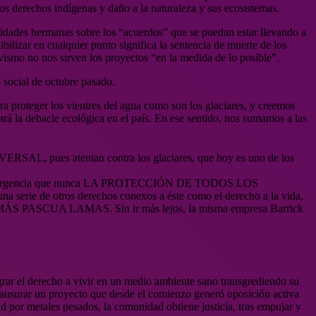
os derechos indígenas y daño a la naturaleza y sus ecosistemas.
nidades hermanas sobre los “acuerdos” que se puedan estar llevando a
bilizar en cualquier punto significa la sentencia de muerte de los
o no nos sirven los proyectos “en la medida de lo posible”.
 social de octubre pasado.
ra proteger los vientres del agua como son los glaciares, y creemos
zará la debacle ecológica en el país. En ese sentido, nos sumamos a las
s atentan contra los glaciares, que hoy es uno de los
rza y urgencia que nunca LA PROTECCIÓN DE TODOS LOS
erie de otros derechos conexos a éste como el derecho a la vida,
MÁS PASCUA LAMAS. Sin ir más lejos, la misma empresa Barrick
rar el derecho a vivir en un medio ambiente sano transgrediendo su
clausurar un proyecto que desde el comienzo generó oposición activa
d por metales pesados, la comunidad obtiene justicia, tras empujar y