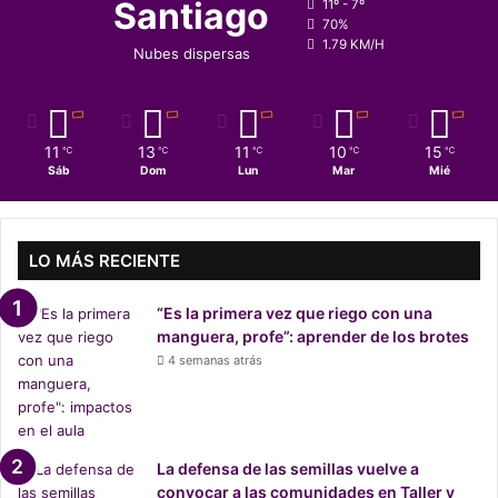
Santiago
r
11º - 7º
i
70%
e
n
1.79 KM/H
g
Nubes dispersas
c
r
o
e
h
s
e
o
11
13
11
10
15
℃
℃
℃
℃
℃
r
d
Sáb
Dom
Lun
Mar
Mié
e
e
n
E
c
s
i
LO MÁS RECIENTE
t
a
a
s
d
“Es la primera vez que riego con una
d
o
manguera, profe”: aprender de los brotes
e
s
4 semanas atrás
l
U
G
n
o
i
b
d
i
La defensa de las semillas vuelve a
o
e
convocar a las comunidades en Taller y
s