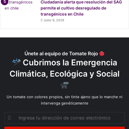
a
Ciudadanía alerta que resolución del SAG
d
permite el cultivo desregulado de
o
transgénicos en Chile
m
Junio 9, 2026
e
d
i
o
a
Únete al equipo de Tomate Rojo
m
Cubrimos la Emergencia
b
i
Climática, Ecológica y Social
e
n
t
a
Un tomate con colores propios, sin tinte ajeno que lo manche ni
l
intervenga genéticamente
Ingresa
tu
dirección