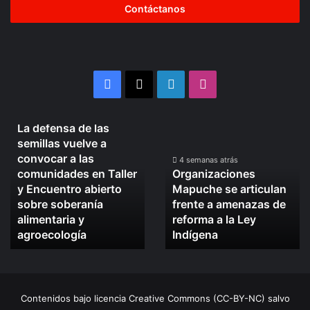
de
correo
electrónico
Facebook
X
LinkedIn
Instagram
4 semanas atrás
La defensa de las
La
Organizaciones
semillas vuelve a
defensa
Mapuche
convocar a las
de
se
4 semanas atrás
comunidades en Taller
Organizaciones
las
articulan
y Encuentro abierto
Mapuche se articulan
semillas
frente
sobre soberanía
frente a amenazas de
vuelve
a
alimentaria y
reforma a la Ley
a
amenazas
convocar
agroecología
de
Indígena
a
reforma
las
a
comunidades
la
en
Ley
Contenidos bajo licencia Creative Commons (CC-BY-NC) salvo
Taller
Indígena