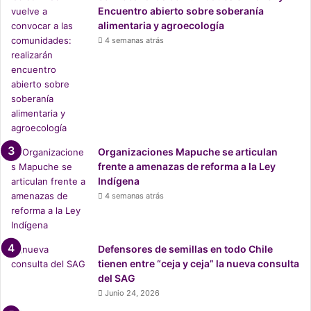
r
Encuentro abierto sobre soberanía
a
n
alimentaria y agroecología
l
o
4 semanas atrás
T
p
P
a
P
r
-
a
1
n
1
o
f
Organizaciones Mapuche se articulan
i
frente a amenazas de reforma a la Ley
r
Indígena
m
4 semanas atrás
a
r
e
l
Defensores de semillas en todo Chile
t
tienen entre “ceja y ceja” la nueva consulta
r
del SAG
a
Junio 24, 2026
t