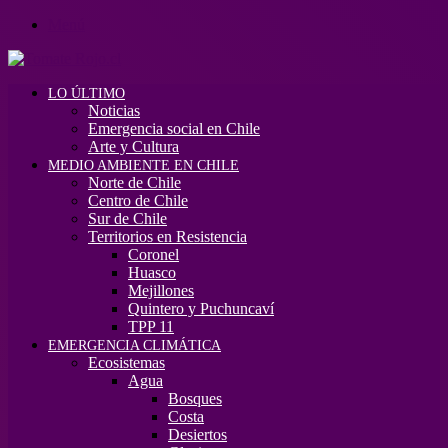
Menú
LO ÚLTIMO
Noticias
Emergencia social en Chile
Arte y Cultura
MEDIO AMBIENTE EN CHILE
Norte de Chile
Centro de Chile
Sur de Chile
Territorios en Resistencia
Coronel
Huasco
Mejillones
Quintero y Puchuncaví
TPP 11
EMERGENCIA CLIMÁTICA
Ecosistemas
Agua
Bosques
Costa
Desiertos