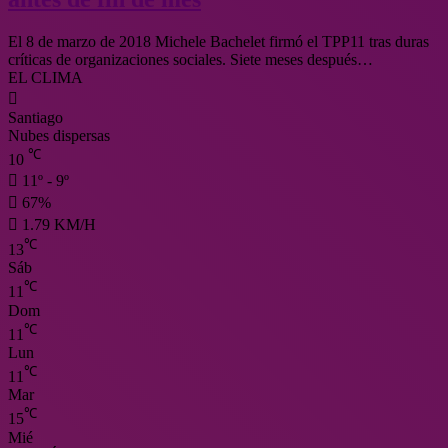
El 8 de marzo de 2018 Michele Bachelet firmó el TPP11 tras duras
críticas de organizaciones sociales. Siete meses después…
EL CLIMA
Santiago
Nubes dispersas
℃
10
11º - 9º
67%
1.79 KM/H
℃
13
Sáb
℃
11
Dom
℃
11
Lun
℃
11
Mar
℃
15
Mié