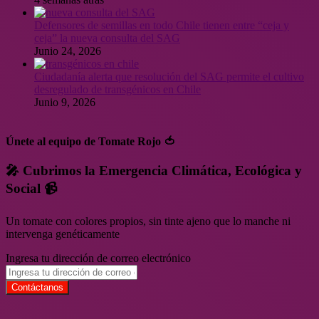
Defensores de semillas en todo Chile tienen entre “ceja y
ceja” la nueva consulta del SAG
Junio 24, 2026
Ciudadanía alerta que resolución del SAG permite el cultivo
desregulado de transgénicos en Chile
Junio 9, 2026
Únete al equipo de Tomate Rojo 🍅
🎤 Cubrimos la Emergencia Climática, Ecológica y
Social 📹
Un tomate con colores propios, sin tinte ajeno que lo manche ni
intervenga genéticamente
Ingresa tu dirección de correo electrónico