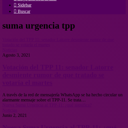
Sidebar
Buscar
suma urgencia tpp
Votación del TPP 11: senador Latorre desmiente rumor de que
tratado se votaría el martes
Noticias
Agosto 3, 2021
Votación del TPP 11: senador Latorre
desmiente rumor de que tratado se
votaría el martes
A través de la red de mensajería WhatsApp se ha hecho circular un
alarmante mensaje sobre el TPP-11. Se trata…
Nueva Suma Urgencia al TPP-11: ¿qué significa?
Noticias
Junio 2, 2021
Nueva Suma Urgencia al TPP-11: ¿qué