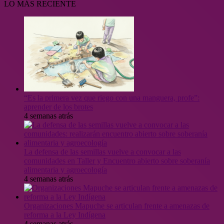
LO MÁS RECIENTE
“Es la primera vez que riego con una manguera, profe”:
aprender de los brotes
4 semanas atrás
La defensa de las semillas vuelve a convocar a las
comunidades en Taller y Encuentro abierto sobre soberanía
alimentaria y agroecología
4 semanas atrás
Organizaciones Mapuche se articulan frente a amenazas de
reforma a la Ley Indígena
4 semanas atrás