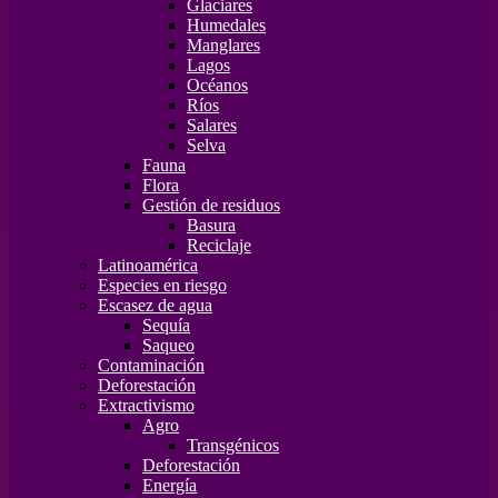
Glaciares
Humedales
Manglares
Lagos
Océanos
Ríos
Salares
Selva
Fauna
Flora
Gestión de residuos
Basura
Reciclaje
Latinoamérica
Especies en riesgo
Escasez de agua
Sequía
Saqueo
Contaminación
Deforestación
Extractivismo
Agro
Transgénicos
Deforestación
Energía