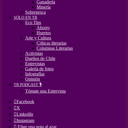
Ganadería
Minería
Sobrepesca
SÓLO EN TR
Eco Tips
Ahorro
Huertos
Arte y Cultura
Críticas literarias
Columnas Literarias
Activistas
Dueños de Chile
Entrevistas
Galería de fotos
Infografías
Opinión
TR PODCAST 🎙️
Tómate una Entrevista
Facebook
X
LinkedIn
Instagram
Elige una nota al azar